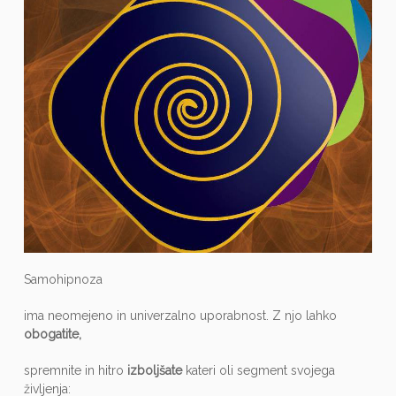
Samohipnoza
ima neomejeno in univerzalno uporabnost. Z njo lahko
obogatite,
spremnite in hitro
izboljšate
kateri oli segment svojega
življenja: