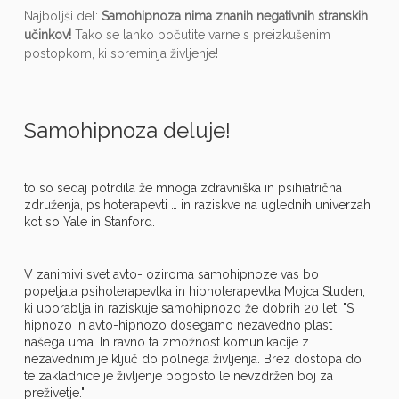
Najboljši del:
Samohipnoza nima znanih negativnih stranskih
učinkov!
Tako se lahko počutite varne s preizkušenim
postopkom, ki spreminja življenje!
Samohipnoza deluje!
to so sedaj potrdila že mnoga zdravniška in psihiatrična
združenja, psihoterapevti … in raziskve na uglednih univerzah
kot so Yale in Stanford.
V zanimivi svet avto- oziroma samohipnoze vas bo
popeljala psihoterapevtka in hipnoterapevtka Mojca Studen,
ki uporablja in raziskuje samohipnozo že dobrih 20 let: "S
hipnozo in avto-hipnozo dosegamo nezavedno plast
našega uma. In ravno ta zmožnost komunikacije z
nezavednim je ključ do polnega življenja. Brez dostopa do
te zakladnice je življenje pogosto le nevzdržen boj za
preživetje."