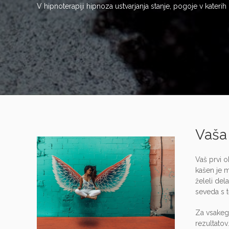
V hipnoterapiji hipnoza ustvarjanja stanje, pogoje v katerih
Vaša 
Vaš prvi o
kašen je m
želeli del
seveda s t
Za vsakega
rezultatov.