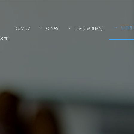
STORI
DOMOV
O NAS
USPOSABLJANJE
WORK