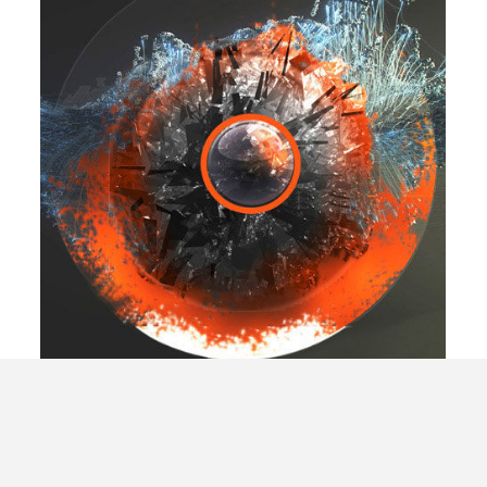
Medicinska hipnoza
se uporablja pri:
lajšanju/odpravljanju kroničnih bolečin (opekline,