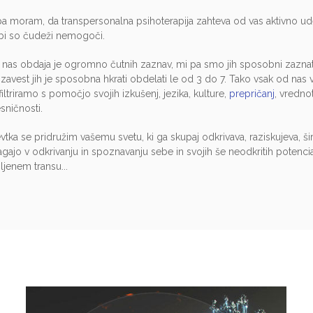
pa moram, da transpersonalna psihoterapija zahteva od vas aktivno ud
i so čudeži nemogoči.
i nas obdaja je ogromno čutnih zaznav, mi pa smo jih sposobni zaznat
zavest jih je sposobna hkrati obdelati le od 3 do 7. Tako vsak od nas v is
ltriramo s pomočjo svojih izkušenj, jezika, kulture,
prepričanj
, vredno
esničnosti.
vtka se pridružim vašemu svetu, ki ga skupaj odkrivava, raziskujeva, šir
ajo v odkrivanju in spoznavanju sebe in svojih še neodkritih potenc
ljenem transu...