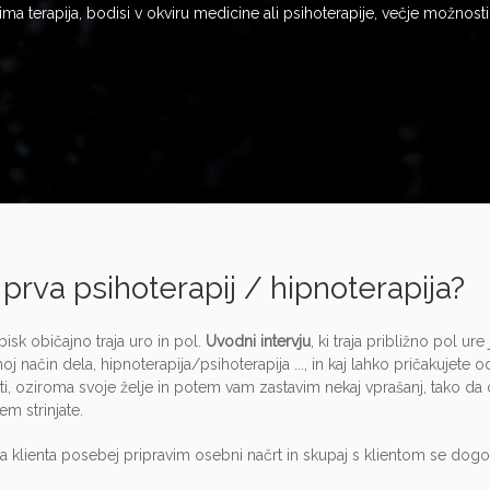
 ima terapija, bodisi v okviru medicine ali psihoterapije, večje možnost
prva psihoterapij / hipnoterapija?
bisk običajno traja uro in pol.
Uvodni intervju
, ki traja približno pol u
oj način dela, hipnoterapija/psihoterapija ..., in kaj lahko pričakujete 
ati, oziroma svoje želje in potem vam zastavim nekaj vprašanj, tako da d
em strinjate.
 klienta posebej pripravim osebni načrt in skupaj s klientom se dogovo