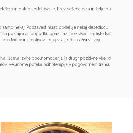
eležbo in polno sodelovanje. Brez vašega dela in želje po
i samo nekaj. Podzavest hkrati obdeluje nekaj desettisoč
ti pokrajini ali dogodku opazi različne stvari, saj tisto kar
t, predvidevanj, motivov. Torej vsak od nas živi v svoji
iva, iščeva izvire opolnomočenja in drugr pozitivne vire, ki
ialov. Večinoma poteka psihoterapija v pogovornem transu