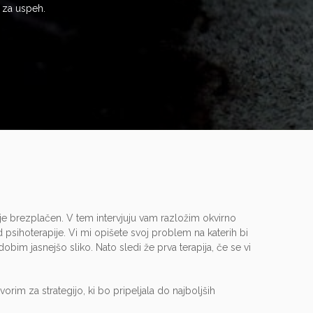
i za uspeh.
re je brezplačen. V tem intervjuju vam razložim okvirno
od psihoterapije. Vi mi opišete svoj problem na katerih bi
obim jasnejšo sliko. Nato sledi že prva terapija, če se vi
rim za strategijo, ki bo pripeljala do najboljših