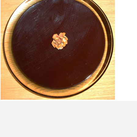
Transpersonalni NLP
Transpersonalno nevro lingvistično programiranje (NLP)
je umetnost in znanost o odličnosti na vseh področjih
človekovega življenja. Poseben poudarek daje NLP na