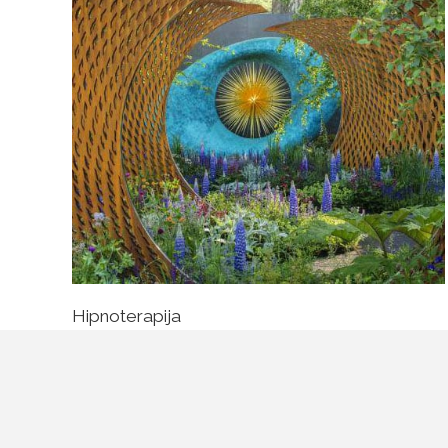
Hipnoterapija
Mogoče ste kdaj gledali predstavo odrske hipnoze kjer
jenamesto smečenja in bizarnih stvari hipnotizirana oseba
sposobna narediti nekaj kar pred hipnozo ni bila
sposobna ali celo tako neverjetne stvari kot jih izvajajo
odrski akrobati. Kako je to mogoče, se spračujete? To je