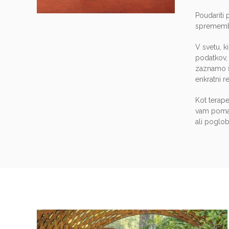
Poudariti 
sprememb
V svetu, k
podatkov, 
zaznamo fi
enkratni r
Kot terape
vam pomag
ali poglob